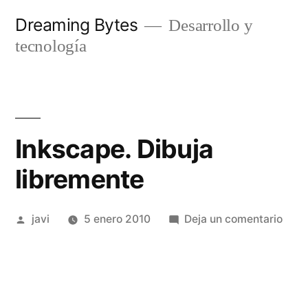
Saltar
Dreaming Bytes
Desarrollo y
al
tecnología
contenido
Inkscape. Dibuja
libremente
Publicado
en
javi
5 enero 2010
Deja un comentario
por
Inks
Dibu
libr