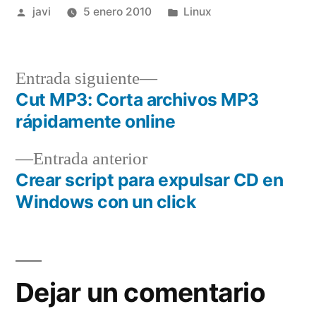
Publicado
Publicado
javi
5 enero 2010
Linux
por
en
Entrada
Entrada siguiente
siguiente:
Cut MP3: Corta archivos MP3
Navegación
rápidamente online
de
Entrada
Entrada anterior
entradas
anterior:
Crear script para expulsar CD en
Windows con un click
Dejar un comentario