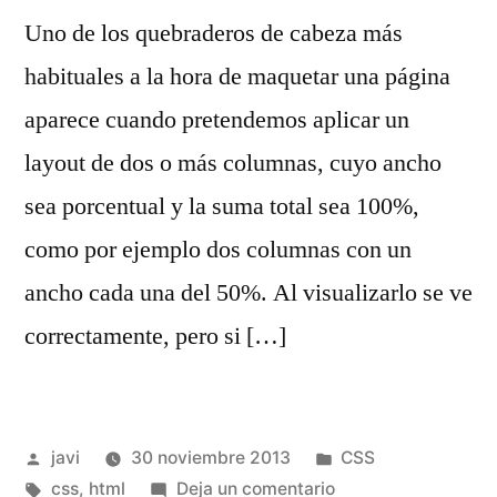
Uno de los quebraderos de cabeza más
habituales a la hora de maquetar una página
aparece cuando pretendemos aplicar un
layout de dos o más columnas, cuyo ancho
sea porcentual y la suma total sea 100%,
como por ejemplo dos columnas con un
ancho cada una del 50%. Al visualizarlo se ve
correctamente, pero si […]
Publicado
Publicado
javi
30 noviembre 2013
CSS
por
Etiquetas:
en
en
css
,
html
Deja un comentario