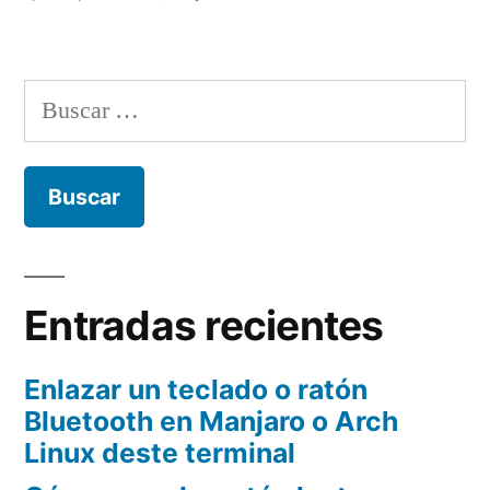
Cómo
alinear
divs
Buscar:
flotantes
con
borde
Entradas recientes
Enlazar un teclado o ratón
Bluetooth en Manjaro o Arch
Linux deste terminal