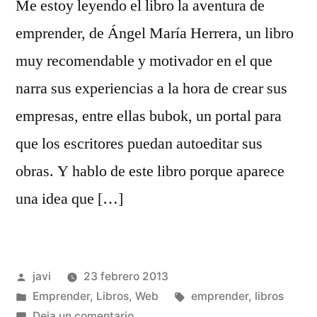
Me estoy leyendo el libro la aventura de
emprender, de Ángel María Herrera, un libro
muy recomendable y motivador en el que
narra sus experiencias a la hora de crear sus
empresas, entre ellas bubok, un portal para
que los escritores puedan autoeditar sus
obras. Y hablo de este libro porque aparece
una idea que […]
Publicado
javi
23 febrero 2013
por
Publicado
Etiquetas:
Emprender
,
Libros
,
Web
emprender
,
libros
en
en
Deja un comentario