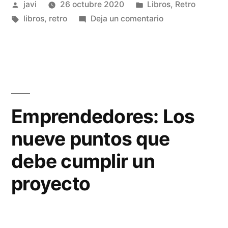
Publicado
Publicado
javi
26 octubre 2020
Libros
,
Retro
por
Etiquetas:
en
en
libros
,
retro
Deja un comentario
Queremos
su
dinero:
el
hombre
tras
Emprendedores: Los
Amstrad
nueve puntos que
España
debe cumplir un
proyecto