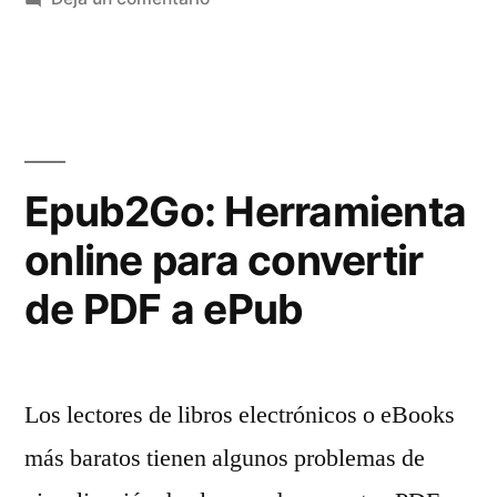
Emprendedores:
Los
nueve
puntos
que
debe
Epub2Go: Herramienta
cumplir
online para convertir
un
proyecto
de PDF a ePub
Los lectores de libros electrónicos o eBooks
más baratos tienen algunos problemas de