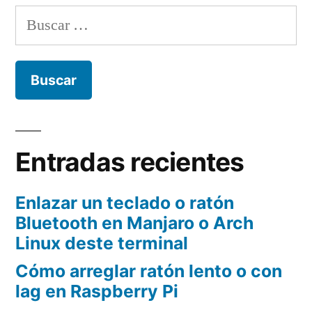
online
Buscar:
para
convertir
de
PDF
a
ePub
Entradas recientes
Enlazar un teclado o ratón
Bluetooth en Manjaro o Arch
Linux deste terminal
Cómo arreglar ratón lento o con
lag en Raspberry Pi