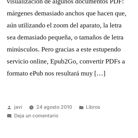
visualización de algunos documentos PDF:
márgenes demasiado anchos que hacen que,
aún utilizando el zoom del aparato, la letra
sea demasiado pequeña, o tamaños de letra
minúsculos. Pero gracias a este estupendo
servicio online, Epub2Go, convertir PDFs a
formato ePub nos resultará muy […]
Publicado
Publicado
javi
24 agosto 2010
Libros
por
en
en
Deja un comentario
Epub2Go:
Herramienta