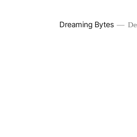
Saltar
al
Dreaming Bytes
Des
contenido