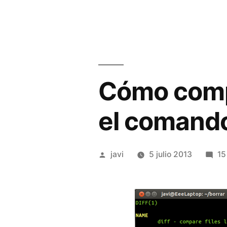
Cómo compa
el comando
Publicado
javi
5 julio 2013
15
por