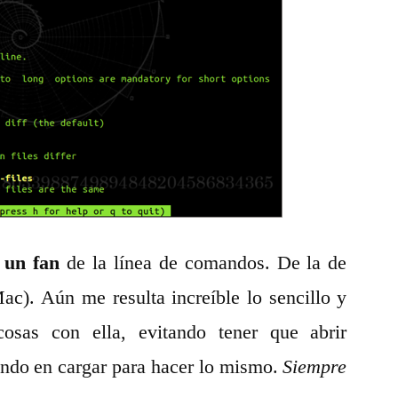
con
el
comando
diff
de
Unix
(Mac,
Linux)
 un fan
de la línea de comandos. De la de
c). Aún me resulta increíble lo sencillo y
osas con ella, evitando tener que abrir
ndo en cargar para hacer lo mismo.
Siempre