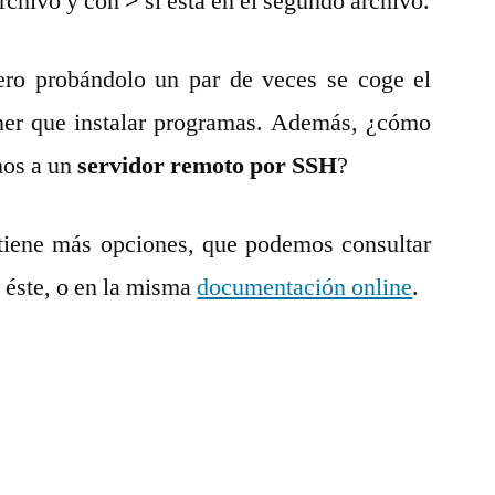
archivo y con
>
si está en el segundo archivo.
ero probándolo un par de veces se coge el
ener que instalar programas. Además, ¿cómo
nos a un
servidor remoto por SSH
?
tiene más opciones, que podemos consultar
 éste, o en la misma
documentación online
.