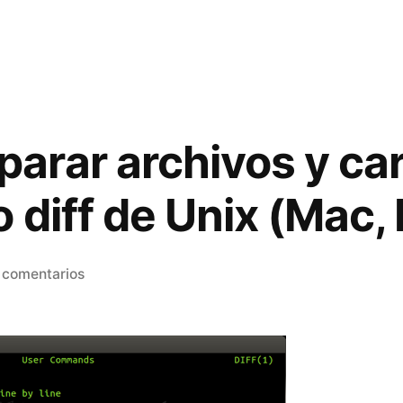
rar archivos y ca
 diff de Unix (Mac, 
en
 comentarios
Cómo
comparar
archivos
y
carpetas