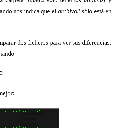
la carpeta
folder2
solo tenemos
archivo1
y
mando nos indica que el
archivo2
sólo está en
parar dos ficheros para ver sus diferencias.
omando
2
mejor: