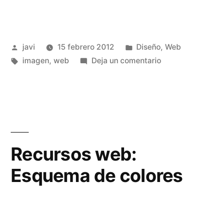
Publicado
Publicado
javi
15 febrero 2012
Diseño
,
Web
por
Etiquetas:
en
en
imagen
,
web
Deja un comentario
Lorem
Ipsum
de
imágenes
para
maquetar:
Recursos web:
generadores
Esquema de colores
de
mock-
ups