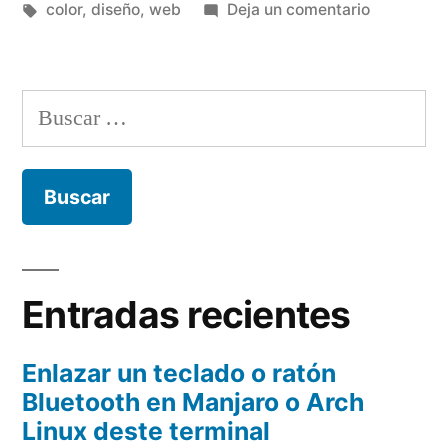
por
Etiquetas:
en
en
color
,
diseño
,
web
Deja un comentario
Recursos
web:
Esquema
Buscar:
de
colores
Entradas recientes
Enlazar un teclado o ratón
Bluetooth en Manjaro o Arch
Linux deste terminal