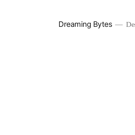
Saltar
al
Dreaming Bytes
Des
contenido