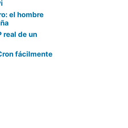
i
o: el hombre
aña
 real de un
Cron fácilmente