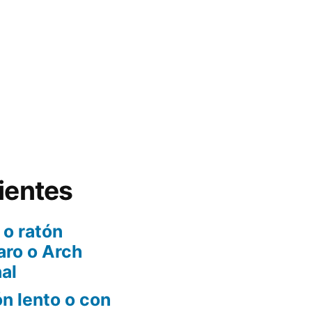
ientes
 o ratón
aro o Arch
al
n lento o con