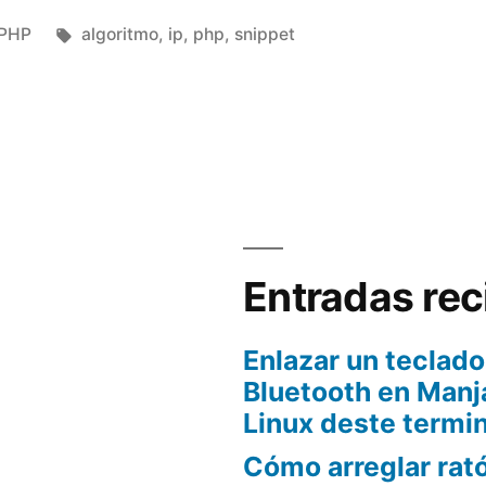
Publicado
Etiquetas:
PHP
algoritmo
,
ip
,
php
,
snippet
en
Entradas rec
Enlazar un teclado
Bluetooth en Manj
Linux deste termin
Cómo arreglar rató