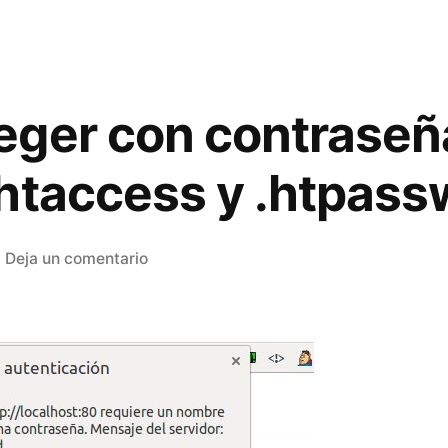
eger con contraseñ
htaccess y .htpass
en
Deja un comentario
Cómo
proteger
con
contraseña
una
web