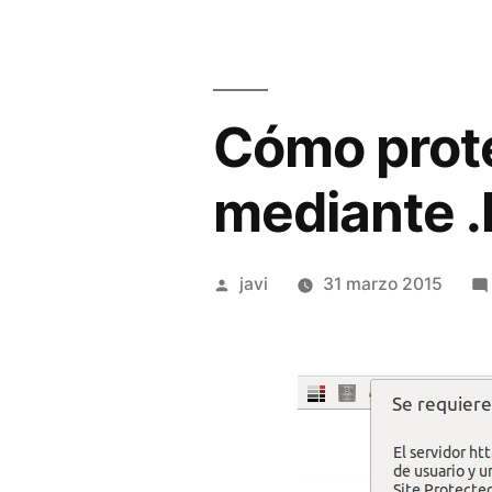
Cómo prot
mediante .
Publicado
javi
31 marzo 2015
por