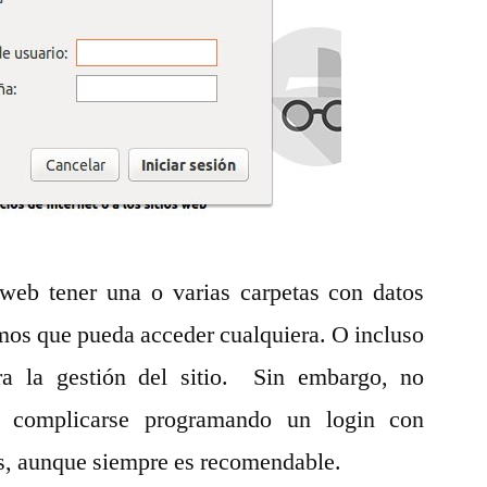
mediante
.htaccess
y
.htpasswd
 web tener una o varias carpetas con datos
emos que pueda acceder cualquiera. O incluso
ra la gestión del sitio. Sin embargo, no
 complicarse programando un login con
es, aunque siempre es recomendable.