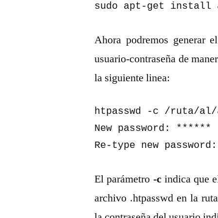
sudo apt-get install 
Ahora podremos generar el
usuario-contraseña de maner
la siguiente linea:
htpasswd -c /ruta/al/
New password: ******

Re-type new password:
El parámetro
-c
indica que e
archivo .htpasswd en la rut
la contraseña del usuario in