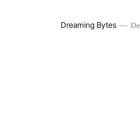
Saltar
al
Dreaming Bytes
Des
contenido