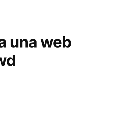
a una web
wd